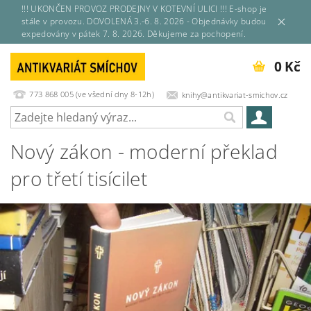
!!! UKONČEN PROVOZ PRODEJNY V KOTEVNÍ ULICI !!! E-shop je
stále v provozu. DOVOLENÁ 3.-6. 8. 2026 - Objednávky budou
expedovány v pátek 7. 8. 2026. Děkujeme za pochopení.
0 Kč
773 868 005 (ve všední dny 8-12h)
knihy@antikvariat-smichov.cz
Nový zákon - moderní překlad
pro třetí tisícilet