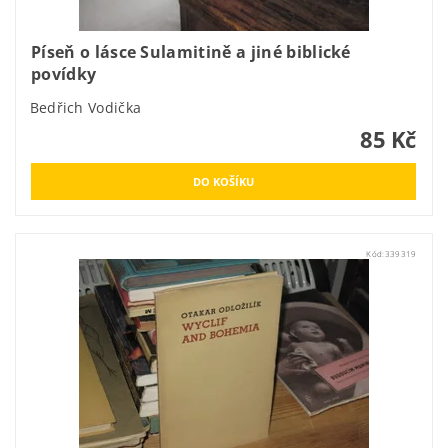
Píseň o lásce Sulamitině a jiné biblické
povídky
Bedřich Vodička
85 Kč
Kód:
339319