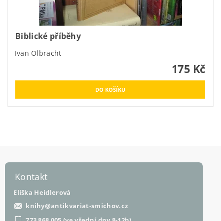
Biblické příběhy
Ivan Olbracht
175 Kč
Kontakt
Eliška Heidlerová
knihy
@
antikvariat-smichov.cz
773 868 005 (ve všední dny 8-12h)