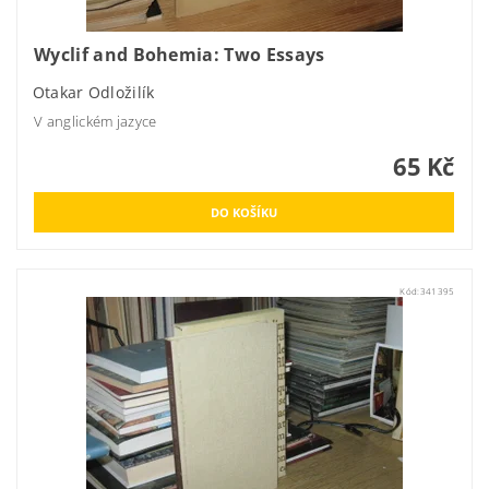
Wyclif and Bohemia: Two Essays
Otakar Odložilík
V anglickém jazyce
65 Kč
Kód:
341395