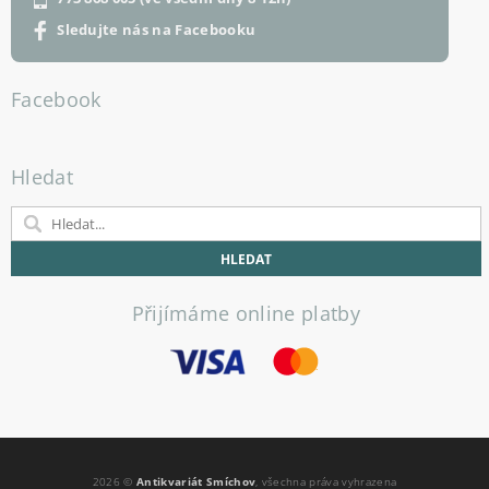
Sledujte nás na Facebooku
Facebook
Hledat
Přijímáme online platby
2026 ©
Antikvariát Smíchov
, všechna práva vyhrazena