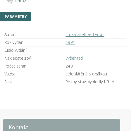
Dotaz
PARAMETRY
Autor
Jiří Karásek ze Lvovic
Rok vydání
1991
Číslo vydání
1
Nakladatelství
Vyšehrad
Počet stran
248
Vazba
celoplátěná s obálkou
Stav
Pěkný stav, vybledlý hřbet
Kontakt