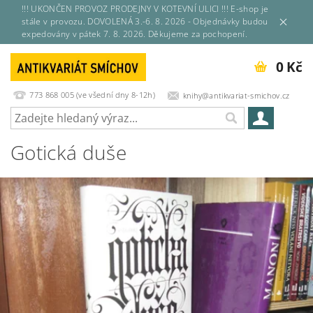
!!! UKONČEN PROVOZ PRODEJNY V KOTEVNÍ ULICI !!! E-shop je
stále v provozu. DOVOLENÁ 3.-6. 8. 2026 - Objednávky budou
expedovány v pátek 7. 8. 2026. Děkujeme za pochopení.
0 Kč
773 868 005 (ve všední dny 8-12h)
knihy@antikvariat-smichov.cz
Gotická duše