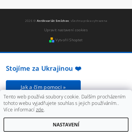
2026 ©
Antikvariát Smíchov
, všechna práva vyhrazena
Upravit nastavení cookies
Vytvořil Shoptet
Stojíme za Ukrajinou ❤️
Jak a čím pomoci »
Tento web používá soubory cookie. Dalším procházením
tohoto webu vyjadřujete souhlas s jejich používáním..
Více informací
zde
.
NASTAVENÍ