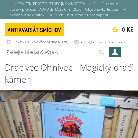
!!! UKONČEN PROVOZ PRODEJNY V KOTEVNÍ ULICI !!! E-shop je
stále v provozu. DOVOLENÁ 3.-6. 8. 2026 - Objednávky budou
expedovány v pátek 7. 8. 2026. Děkujeme za pochopení.
0 Kč
773 868 005 (ve všední dny 8-12h)
knihy@antikvariat-smichov.cz
Dračivec Ohnivec - Magický dračí
kámen