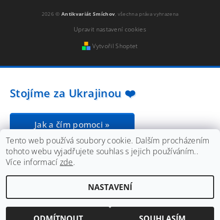
2026 ©
Antikvariát Smíchov
, všechna práva vyhrazena
Upravit nastavení cookies
Vytvořil Shoptet
Stojíme za Ukrajinou ❤️
Jak a čím pomoci »
Tento web používá soubory cookie. Dalším procházením
tohoto webu vyjadřujete souhlas s jejich používáním..
Více informací
zde
.
NASTAVENÍ
ODMÍTNOUT
SOUHLASÍM